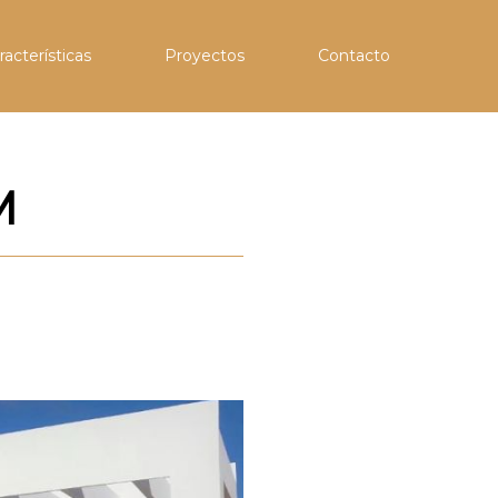
(current)
(current)
(current)
racterísticas
Proyectos
Contacto
M